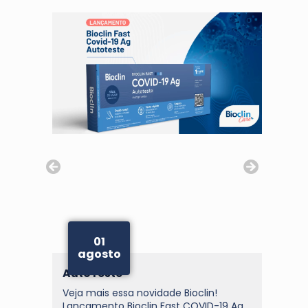
01
agosto
AutoTeste
Chi
Veja mais essa novidade Bioclin!
A Ch
Lançamento Bioclin Fast COVID-19 Ag...
tran