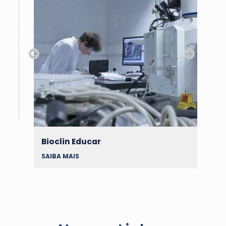
Bioclin Educar
Pr
SAIBA MAIS
SA