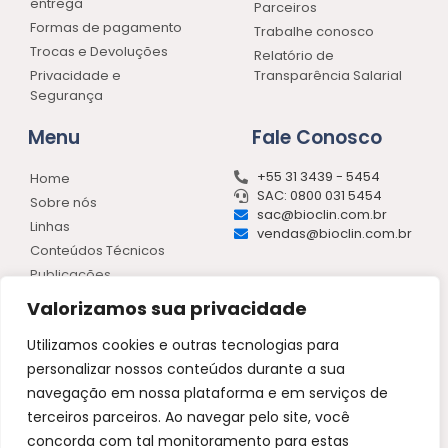
entrega
Parceiros
Formas de pagamento
Trabalhe conosco
Trocas e Devoluções
Relatório de
Privacidade e
Transparência Salarial
Segurança
Menu
Fale Conosco
+55 31 3439 - 5454
Home
SAC: 0800 031 5454
Sobre nós
sac@bioclin.com.br
Linhas
vendas@bioclin.com.br
Conteúdos Técnicos
Publicações
Loja
Valorizamos sua privacidade
Contato
Utilizamos cookies e outras tecnologias para
personalizar nossos conteúdos durante a sua
Quibasa – Química Básica Ltda.
navegação em nossa plataforma e em serviços de
Rua Téles de Menezes 92, Santa Branca, Belo Horizonte, MG, CEP: 31.565-130
CNPJ: 19.400.787/0001-07
terceiros parceiros. Ao navegar pelo site, você
©2022 Todos os direitos reservados.
concorda com tal monitoramento para estas